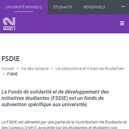
Panneau de gestion des cookies
Aller
⸱⸱⸱
UNIVERSITÉ RENNES 2
ÉTUDIANTS
PERSONNELS
au
contenu
principal
INTERNATIONAL
PROFESSIONNELS
BIBLIOTHÈQUES
LES NOUVELLES DE RENNES 2
FSDIE
Accueil
Vie des campus
Vie associative et initiatives étudiantes
FSDIE
Le Fonds de solidarité et de développement des
initiatives étudiantes (FSDIE) est un fonds de
subvention spécifique aux universités.
Le FSDIE est alimenté par une partie de la Contribution Vie Étudiante et
des Campus (CVEC) acquittée par les étudiantes et étudiants non