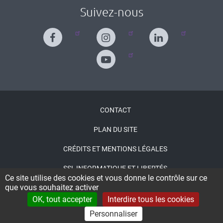
Suivez-nous
Menu
CONTACT
Pied
PLAN DU SITE
de
CRÉDITS ET MENTIONS LÉGALES
page
SSI, INFORMATIQUE ET LIBERTÉS
Ce site utilise des cookies et vous donne le contrôle sur ce
que vous souhaitez activer
ACCESSIBILITÉ : PARTIELLEMENT CONFORME
OK, tout accepter
Interdire tous les cookies
CONNEXION
Personnaliser