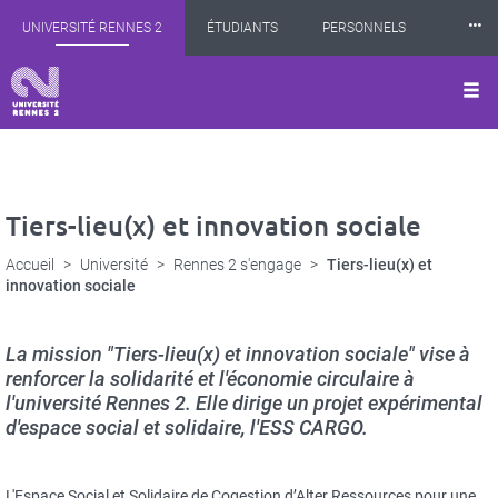
Panneau de gestion des cookies
Aller
⸱⸱⸱
UNIVERSITÉ RENNES 2
ÉTUDIANTS
PERSONNELS
au
contenu
principal
INTERNATIONAL
PROFESSIONNELS
BIBLIOTHÈQUES
LES NOUVELLES DE RENNES 2
Tiers-lieu(x) et innovation sociale
Accueil
Université
Rennes 2 s'engage
Tiers-lieu(x) et
innovation sociale
La mission "Tiers-lieu(x) et innovation sociale" vise à
renforcer la solidarité et l'économie circulaire à
l'université Rennes 2. Elle dirige un projet expérimental
d'espace social et solidaire, l'ESS CARGO.
L'Espace Social et Solidaire de Cogestion d’Alter Ressources pour une