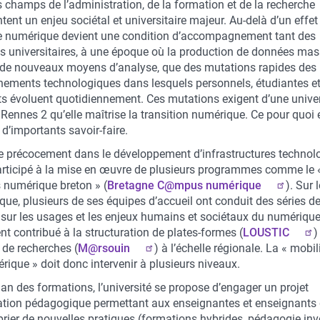
 champs de l’administration, de la formation et de la recherche
tent un enjeu sociétal et universitaire majeur. Au-delà d’un effet
e numérique devient une condition d’accompagnement tant des
s universitaires, à une époque où la production de données mas
 de nouveaux moyens d’analyse, que des mutations rapides des
nements technologiques dans lesquels personnels, étudiantes e
ts évoluent quotidiennement. Ces mutations exigent d’une univer
ennes 2 qu’elle maîtrise la transition numérique. Ce pour quoi e
d’importants savoir-faire.
 précocement dans le développement d’infrastructures technol
participé à la mise en œuvre de plusieurs programmes comme le 
numérique breton » (
Bretagne C@mpus numérique
). Sur 
ique, plusieurs de ses équipes d’accueil ont conduit des séries d
 sur les usages et les enjeux humains et sociétaux du numérique,
t contribué à la structuration de plates-formes (
LOUSTIC
)
 de recherches (
M@rsouin
) à l’échelle régionale. La « mobil
ique » doit donc intervenir à plusieurs niveaux.
lan des formations, l’université se propose d’engager un projet
ation pédagogique permettant aux enseignantes et enseignants
prier de nouvelles pratiques (formations hybrides, pédagogie inv