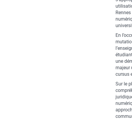
utilisat
Rennes 
numériq
universi
En l’oc
mutatio
l’ensei
étudiant
une dém
majeur 
cursus e
Sur le p
compréh
juridiq
numériq
approch
commun