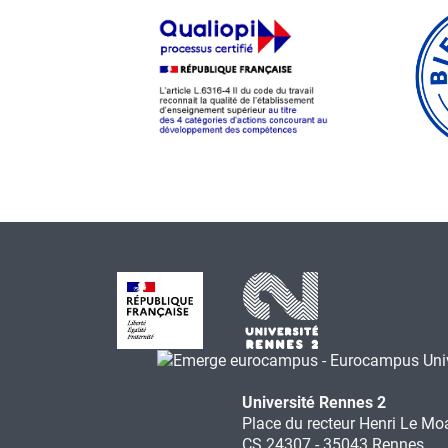
Université Rennes 2
Place du recteur Henri Le Mo
CS 24307 - 35043 Rennes