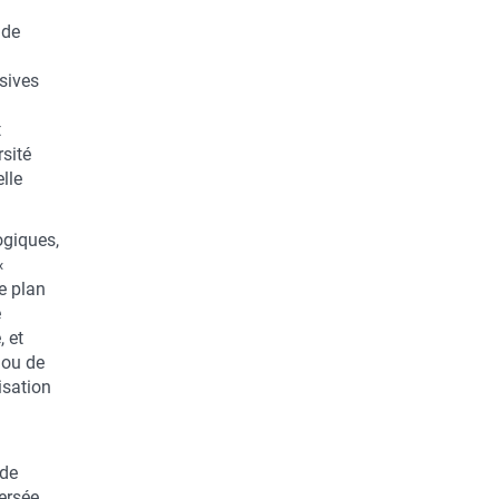
 de
sives
t
sité
lle
ogiques,
«
le plan
e
 et
 ou de
isation
 de
ersée,