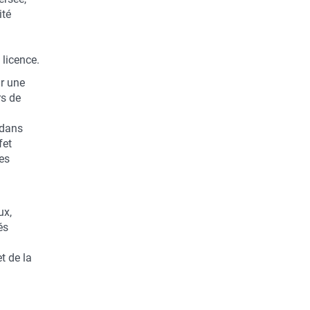
ité
 licence.
r une
rs de
 dans
fet
es
ux,
és
t de la