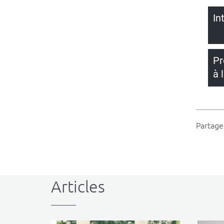
In
Pr
à 
Partager
Articles