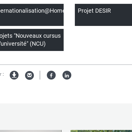
ternationalisation@Home
Projet DESIR
ojets "Nouveaux cursus
l'université" (NCU)
 :
Facebook
Linked
Version
in
imprimable