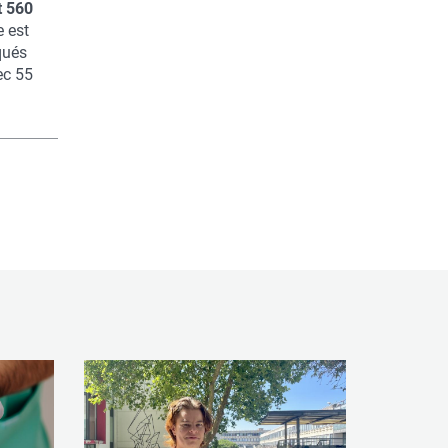
 560
e est
qués
ec 55