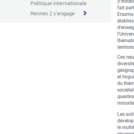
(l’initi
Politique internationale
fait pa
Rennes 2 s'engage
Erasmus
établis
d’ensei
l’Univer
thémati
territori
Ces neuf
diversit
géograp
et lingu
du thèm
sociétal
questio
minorit
Les act
développ
le multi
résonnen