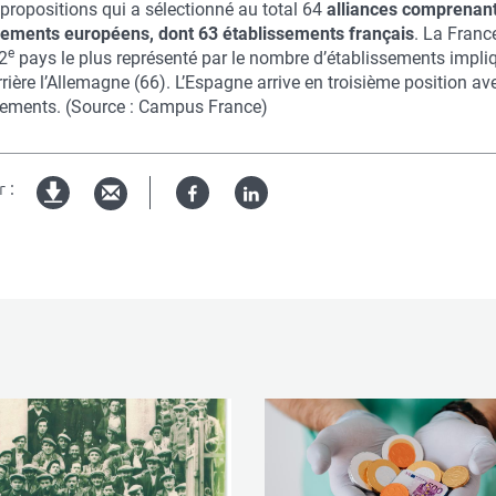
propositions qui a sélectionné au total 64
alliances
comprenant
sements européens, dont 63 établissements français
. La Franc
e
 2
pays le plus représenté par le nombre d’établissements impli
rrière l’Allemagne (66). L’Espagne arrive en troisième position av
sements. (Source : Campus France)
 :
Facebook
Linked
Version
in
imprimable