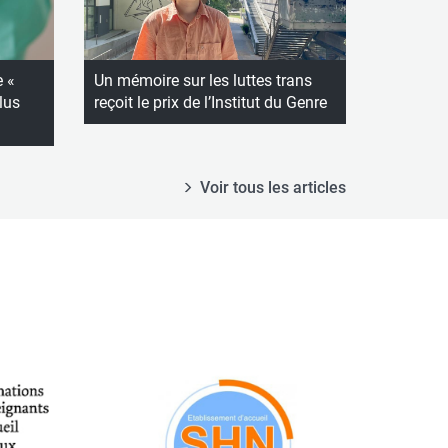
e «
Un mémoire sur les luttes trans
lus
reçoit le prix de l’Institut du Genre
Voir tous les articles