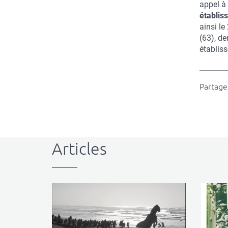
appel à 
établis
ainsi le
(63), de
établis
Partager
Articles