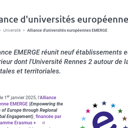
iance d'universités européen
Université
Alliance d'universités européennes EMERGE
iance EMERGE réunit neuf établissements 
ieur
dont l'Université Rennes 2 autour de 
tales et territoriales.
er
le 1
janvier 2025, l'
Alliance
enne EMERGE
(
Empowering the
 of Europe through Regional
bal Engagement)
¸
financée par
gramme Erasmus +