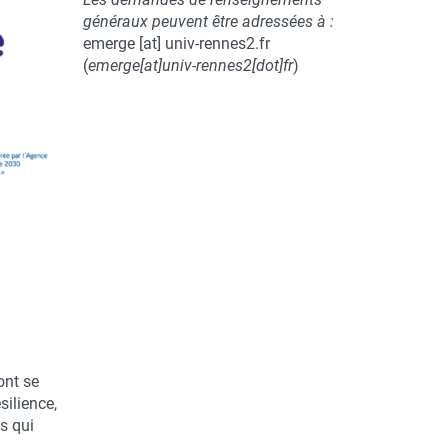
généraux peuvent être adressées à :
emerge
[at]
univ-rennes2.fr
(
emerge[at]univ-rennes2[dot]fr
)
ont se
silience,
s qui