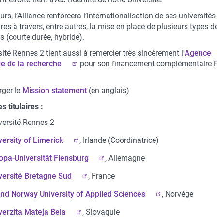
eurs, l’Alliance renforcera l’internationalisation de ses universités
res à travers, entre autres, la mise en place de plusieurs types d
s (courte durée, hybride).
sité Rennes 2 tient aussi à remercier très sincèrement l'
Agence
le de la recherche
pour son financement complémentaire 
rger le
Mission statement
(en anglais)
 titulaires :
versité Rennes 2
versity of Limerick
, Irlande (Coordinatrice)
opa-Universität Flensburg
, Allemagne
versité Bretagne Sud
, France
and Norway University of Applied Sciences
, Norvège
verzita Mateja Bela
, Slovaquie