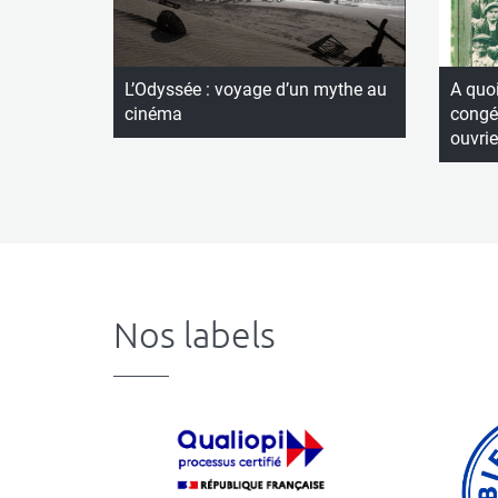
L’Odyssée : voyage d’un mythe au
A quoi
cinéma
congés
ouvrie
Nos labels