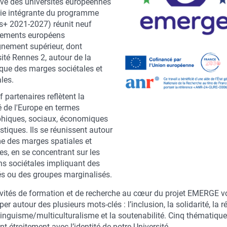
ative des universités européennes
rtie intégrante du programme
+ 2021-2027) réunit neuf
sements européens
gnement supérieur, dont
sité Rennes 2, autour de la
que des marges sociétales et
ales.
 partenaires reflètent la
é de l'Europe en termes
hiques, sociaux, économiques
istiques. Ils se réunissent autour
e des marges spatiales et
es, en se concentrant sur les
ns sociétales impliquant des
és ou des groupes marginalisés.
ivités de formation et de recherche au cœur du projet EMERGE v
er autour des plusieurs mots-clés : l’inclusion, la solidarité, la ré
linguisme/multiculturalisme et la soutenabilité. Cinq thématique
t étroitement avec l’identité de notre Université.