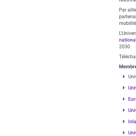
Par aill
partenai
mobilité
L'Univer
nationa
2030.
Télécha
Membres
Uni
Uni
Eur
Uni
Inl
Uni