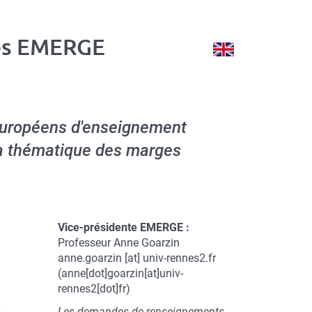
nes EMERGE
Version
See
anglaise
english
version
européens d'enseignement
la thématique des marges
Vice-présidente EMERGE :
Professeur Anne Goarzin
anne.goarzin
[at]
univ-rennes2.fr
(anne[dot]goarzin[at]univ-
rennes2[dot]fr)
Les demandes de renseignements