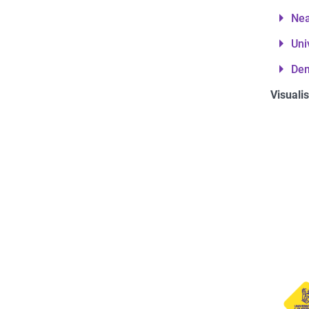
Nea
Uni
Dem
Visuali