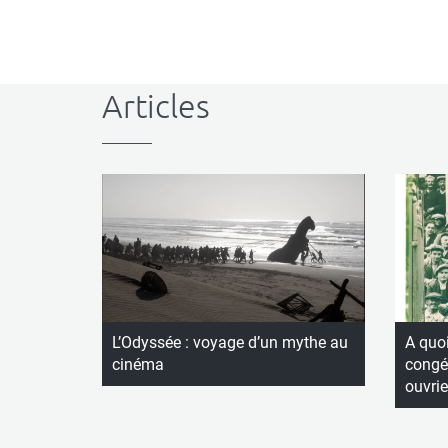
Articles
L’Odyssée : voyage d’un mythe au
A quoi
cinéma
congés
ouvrie