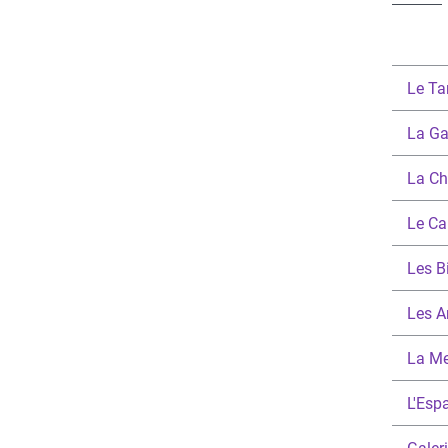
Le T
La Ga
La Ch
Le Cab
Les B
Les Ar
La M
L'Esp