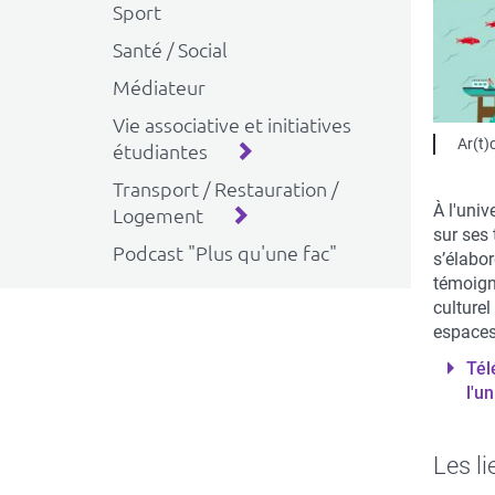
Sport
Santé / Social
Médiateur
Vie associative et initiatives
Ar(t)c
étudiantes
Transport / Restauration /
À l'univ
Logement
sur ses 
Podcast "Plus qu'une fac"
s’élabor
témoigna
culture
espaces 
Tél
l'u
Les li