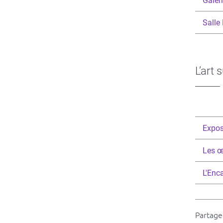
Galer
Salle
L’art
Expos
Les œ
L'Enc
Partager