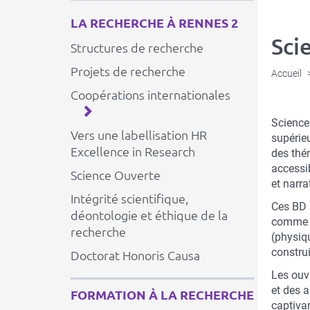
LA RECHERCHE À RENNES 2
Sci
Structures de recherche
Projets de recherche
Accueil
Coopérations internationales
Sciences
Vers une labellisation HR
supérie
Excellence in Research
des thé
accessib
Science Ouverte
et narra
Intégrité scientifique,
Ces BD 
déontologie et éthique de la
comme l
recherche
(physiqu
construi
Doctorat Honoris Causa
Les ouv
et des a
FORMATION À LA RECHERCHE
captivan