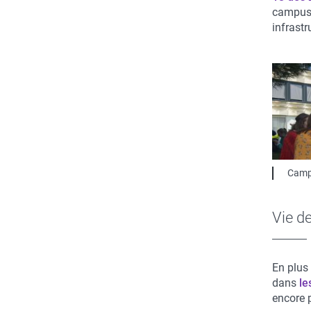
campus V
infrastr
Campu
Vie d
En plus
dans
le
encore 