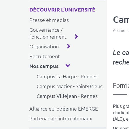
DÉCOUVRIR L'UNIVERSITÉ
Cam
Presse et medias
Gouvernance /
Accueil
fonctionnement
Organisation
Le ca
Recrutement
reche
Nos campus
Campus La Harpe - Rennes
Forma
Campus Mazier - Saint-Brieuc
Campus Villejean - Rennes
Plus gr
Alliance européenne EMERGE
étudian
Partenariats internationaux
(ALC), 
On peut 