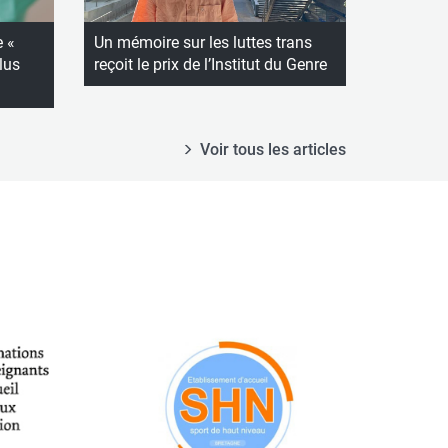
e «
Un mémoire sur les luttes trans
lus
reçoit le prix de l’Institut du Genre
Voir tous les articles