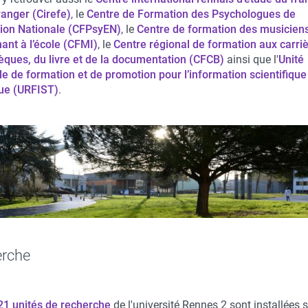
ranger (Cirefe)
, le
Centre de Formation des Psychologues de
tion Nationale (CFPsyEN)
, le
Centre de formation des musicien
nant à l’école (CFMI)
, le
Centre régional de formation aux carri
hèques, du livre et de la documentation (CFCB)
ainsi que l'
Unité
le de formation et de promotion pour l’information scientifique
ue (URFIST)
.
rche
21 unités de recherche
de l'université Rennes 2 sont installées s