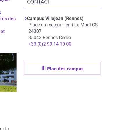
CONTACT
s
Campus Villejean (Rennes)
ères des
Adresse
Place du recteur Henri Le Moal CS
24307
 et
35043
Rennes Cedex
Téléphone
+33 (0)2 99 14 10 00
Plan des campus
ur la