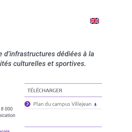
Version
See
anglaise
english
version
d’infrastructures dédiées à la
tés culturelles et sportives.
TÉLÉCHARGER
Fichiers
Plan du campus Villejean
 18 000
associés
nication
nçais