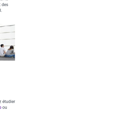
t des
l.
z étudier
b
ou