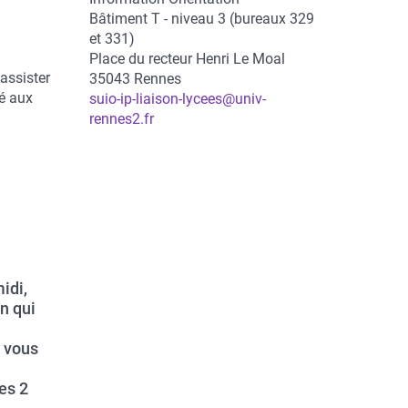
Adresse
Bâtiment T - niveau 3 (bureaux 329
et 331)
Place du recteur Henri Le Moal
assister
35043
Rennes
é aux
suio-ip-liaison-lycees@univ-
rennes2.fr
idi,
n qui
i vous
es 2