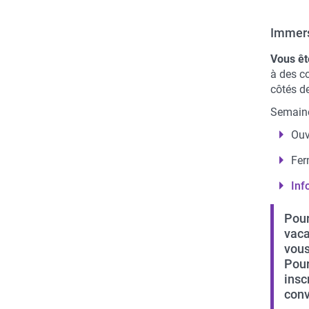
Immers
Vous êt
à des c
côtés de
Semaine
Ouv
Fer
Inf
Pour
vaca
vous
Pour
insc
conv