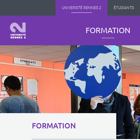
Panneau de gestion des cookies
Aller
UNIVERSITÉ RENNES 2
ÉTUDIANTS
au
contenu
principal
Navigation
FORMATION
principale
Menu
FORMATION
principal