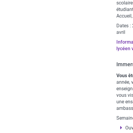
scolair
étudiant
Accueil,
Dates :
avril
Informat
lycéen v
Immers
Vous êt
année,
enseigna
vous vis
une ens
ambass
Semaine
Ouv