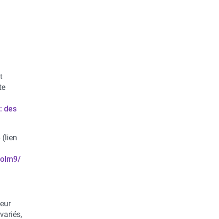
t
te
: des
 (lien
golm9/
leur
variés,