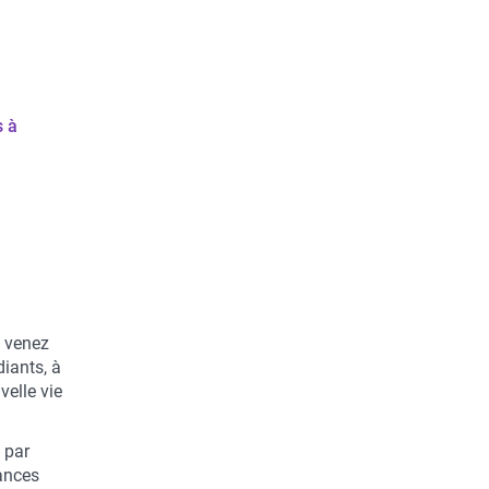
s à
, venez
diants, à
velle vie
 par
ances