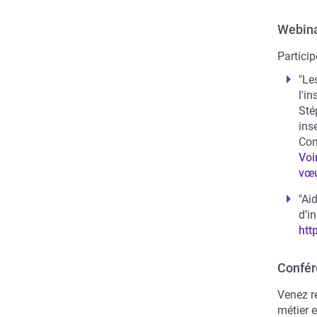
Webina
Particip
"Le
l'in
Sté
ins
Com
Voi
vœu
"Ai
d’i
htt
Confér
Venez r
métier e