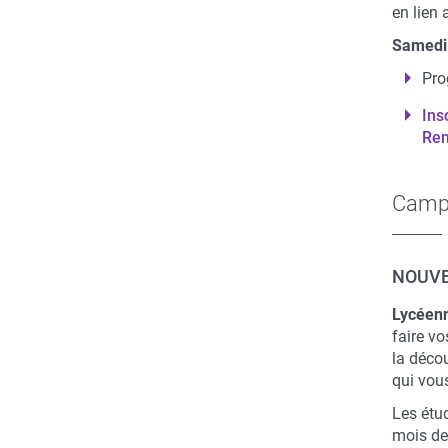
en lien 
Samedi 
Pro
Ins
Re
Campu
NOUVEL
Lycéenn
faire vo
la déco
qui vou
Les étu
mois de