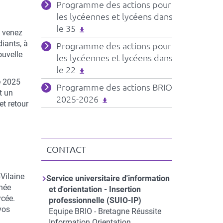
Fichiers
Programme des actions pour
associés
les lycéennes et lycéens dans
le 35
, venez
diants, à
Programme des actions pour
ouvelle
les lycéennes et lycéens dans
le 22
e 2025
Programme des actions BRIO
t un
2025-2026
et retour
CONTACT
-Vilaine
Service universitaire d'information
nnée
et d'orientation - Insertion
ycée.
professionnelle (SUIO-IP)
vos
Equipe BRIO - Bretagne Réussite
Information Orientation