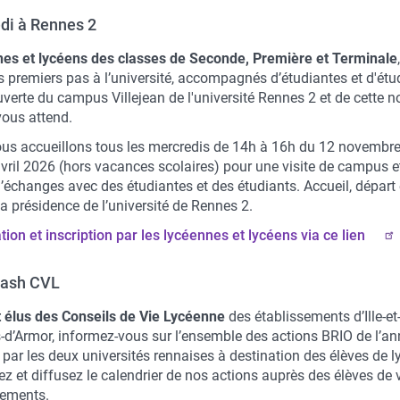
di à Rennes 2
es et lycéens des classes de Seconde, Première et Terminale
s premiers pas à l’université, accompagnés d’étudiantes et d'étu
verte du campus Villejean de l'université Rennes 2 et de cette n
vous attend.
us accueillons tous les mercredis de 14h à 16h du 12 novembr
avril 2026 (hors vacances scolaires) pour une visite de campus e
’échanges avec des étudiantes et des étudiants. Accueil, départ 
a présidence de l’université de Rennes 2.
ion et i
nscription
par les lycéennes et lycéens via ce lien
flash CVL
t élus des Conseils de Vie Lycéenne
des établissements d’Ille-et
s-d’Armor, informez-vous sur l’ensemble des actions BRIO de l’a
par les deux universités rennaises à destination des élèves de l
z et diffusez le calendrier de nos actions auprès des élèves de 
sements.