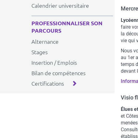
Calendrier universitaire
Mercre
Lycéenn
PROFESSIONNALISER SON
faire vo
PARCOURS
la décou
vie qui 
Alternance
Nous vo
Stages
au 1er 
Insertion / Emplois
temps d
devant l
Bilan de compétences
Informat
Certifications
Visio 
Élues e
et Côte
menées 
Consulte
établis