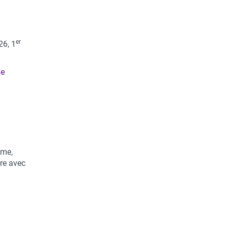
er
26, 1
le
ime,
ère avec