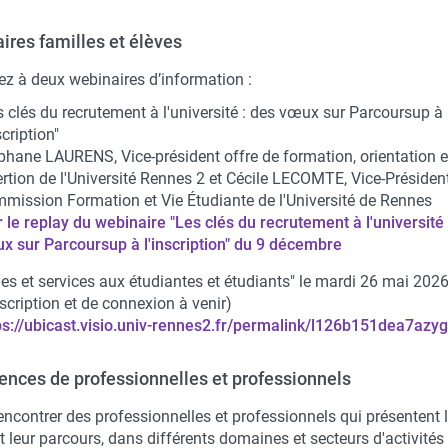
ires familles et élèves
ez à deux webinaires d’information :
s clés du recrutement à l'université : des vœux sur Parcoursup à
scription"
phane LAURENS, Vice-président offre de formation, orientation e
ertion de l'Université Rennes 2 et Cécile LECOMTE, Vice-Présiden
mission Formation et Vie Étudiante de l'Université de Rennes
r le replay du webinaire "
Les clés du recrutement à l'université 
x sur Parcoursup à l'inscription"
du 9 décembre
des et services aux étudiantes et étudiants" le mardi 26 mai 2026
nscription et de connexion à venir)
ps://ubicast.visio.univ-rennes2.fr/permalink/l126b151dea7azy
ences de professionnelles et professionnels
encontrer des professionnelles et professionnels qui présentent 
t leur parcours, dans différents domaines et secteurs d'activités 