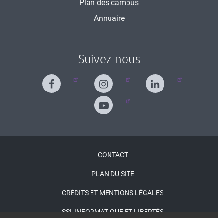
Plan des campus
Annuaire
Suivez-nous
Menu
CONTACT
Pied
PLAN DU SITE
de
CRÉDITS ET MENTIONS LÉGALES
page
SSI, INFORMATIQUE ET LIBERTÉS