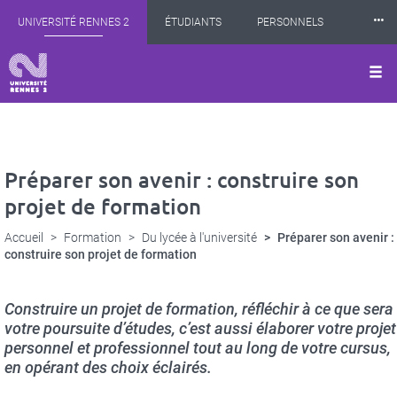
Panneau de gestion des cookies
Aller
⸱⸱⸱
UNIVERSITÉ RENNES 2
ÉTUDIANTS
PERSONNELS
au
contenu
principal
INTERNATIONAL
PROFESSIONNELS
BIBLIOTHÈQUES
LES NOUVELLES DE RENNES 2
Préparer son avenir : construire son
projet de formation
Accueil
Formation
Du lycée à l'université
Préparer son avenir :
construire son projet de formation
Construire un projet de formation, réfléchir à ce que sera
votre poursuite d’études, c’est aussi élaborer votre projet
personnel et professionnel tout au long de votre cursus,
en opérant des choix éclairés.