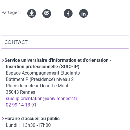
Partager :
Facebook
Linked
Version
in
imprimable
CONTACT
Service universitaire d'information et d'orientation -
Insertion professionnelle (SUIO-IP)
Espace Accompagnement Étudiants
Adresse
Bâtiment P (Présidence) niveau 2
Place du recteur Henri Le Moal
35043
Rennes
suio-ip-orientation@univ-rennes2.fr
Téléphone
02 99 14 13 91
Horaire d'accueil au public
Lundi :
13h30 -17h00