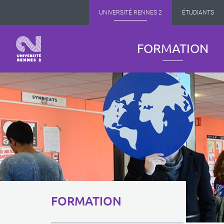
Panneau de gestion des cookies
Aller
UNIVERSITÉ RENNES 2
ÉTUDIANTS
au
contenu
principal
Navigation
FORMATION
principale
Menu
FORMATION
principal