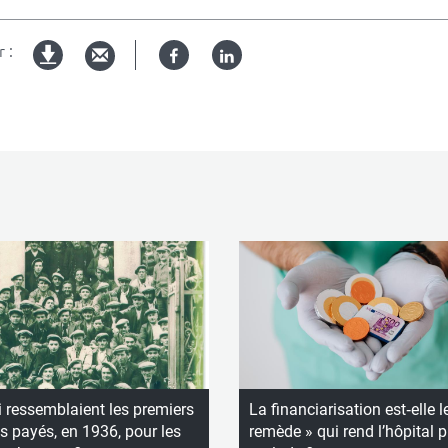
 :
Facebook
Linked
Version
in
imprimable
 ressemblaient les premiers
La financiarisation est‑elle l
 payés, en 1936, pour les
remède » qui rend l’hôpital p