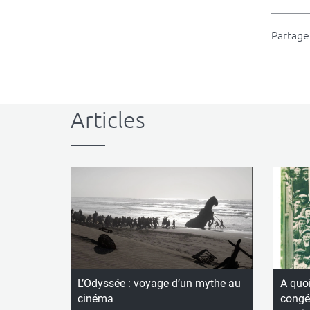
Partager
Articles
L’Odyssée : voyage d’un mythe au
A quoi
cinéma
congés