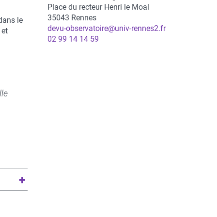
Place du recteur Henri le Moal
35043
Rennes
dans le
devu-observatoire@univ-rennes2.fr
 et
Téléphone
02 99 14 14 59
lle