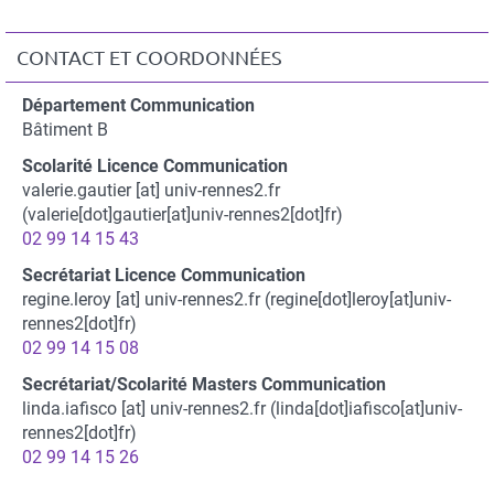
imprimable
CONTACT ET COORDONNÉES
Contact
Département Communication
et
Bâtiment B
coordonnées
Scolarité Licence Communication
valerie.gautier
[at]
univ-rennes2.fr
(valerie[dot]gautier[at]univ-rennes2[dot]fr)
02 99 14 15 43
Secrétariat Licence Communication
regine.leroy
[at]
univ-rennes2.fr
(regine[dot]leroy[at]univ-
rennes2[dot]fr)
02 99 14 15 08
Secrétariat/Scolarité Masters Communication
linda.iafisco
[at]
univ-rennes2.fr
(linda[dot]iafisco[at]univ-
rennes2[dot]fr)
02 99 14 15 26