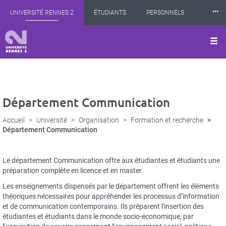
Panneau de gestion des cookies
Aller
⸱⸱⸱
UNIVERSITÉ RENNES 2
ÉTUDIANTS
PERSONNELS
au
contenu
principal
INTERNATIONAL
PROFESSIONNELS
BIBLIOTHÈQUES
LES NOUVELLES DE RENNES 2
Département Communication
Accueil
Université
Organisation
Formation et recherche
Département Communication
Description
Le département Communication offre aux étudiantes et étudiants une
succinte
préparation complète en licence et en master.
Les enseignements dispensés par le département offrent les éléments
théoriques nécessaires pour appréhender les processus d’information
et de communication contemporains. Ils préparent l'insertion des
étudiantes et étudiants dans le monde socio-économique, par