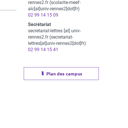
rennes2.fr
(scolarite-meef-
alc[at]univ-rennes2[dot]fr)
02 99 14 15 09
Secrétariat
secretariat-lettres
[at]
univ-
rennes2.fr
(secretariat-
lettres[at]univ-rennes2[dot]fr)
02 99 14 15 41
Plan des campus