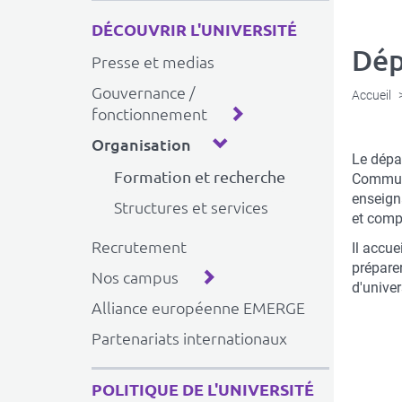
DÉCOUVRIR L'UNIVERSITÉ
Dép
Presse et medias
Gouvernance /
Accueil
fonctionnement
Organisation
Descrip
Le dépa
Formation et recherche
succint
Communi
enseigna
Structures et services
et compa
Recrutement
Il accue
prépare
Nos campus
d'univer
Alliance européenne EMERGE
Partenariats internationaux
POLITIQUE DE L'UNIVERSITÉ