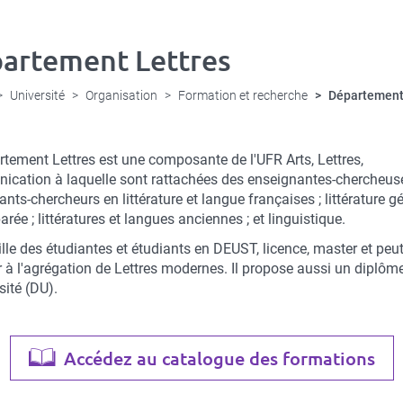
artement Lettres
Université
Organisation
Formation et recherche
Département
tion
rtement Lettres est une composante de l'UFR Arts, Lettres,
e
cation à laquelle sont rattachées des enseignantes-chercheus
nts-chercheurs en littérature et langue françaises ; littérature g
rée ; littératures et langues anciennes ; et linguistique.
ille des étudiantes et étudiants en DEUST, licence, master et peut
r à l'agrégation de Lettres modernes. Il propose aussi un diplôm
sité (DU).
Accédez au catalogue des formations