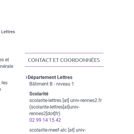
 Lettres
es et
CONTACT ET COORDONNÉES
énérale
Contact
Département Lettres
et
 les
Bâtiment B - niveau 1
coordonnées
e
Scolarité
scolarite-lettres
[at]
univ-rennes2.fr
(scolarite-lettres[at]univ-
rennes2[dot]fr)
02 99 14 15 42
scolarite-meef-alc
[at]
univ-