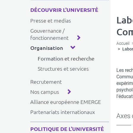
DÉCOUVRIR L'UNIVERSITÉ
Lab
Presse et medias
Com
Gouvernance /
fonctionnement
Accueil
Organisation
Labor
Formation et recherche
Structures et services
Descrip
Les rec
succint
Communi
Recrutement
expérime
psychol
Nos campus
l'éducat
Alliance européenne EMERGE
Partenariats internationaux
Axes 
POLITIQUE DE L'UNIVERSITÉ