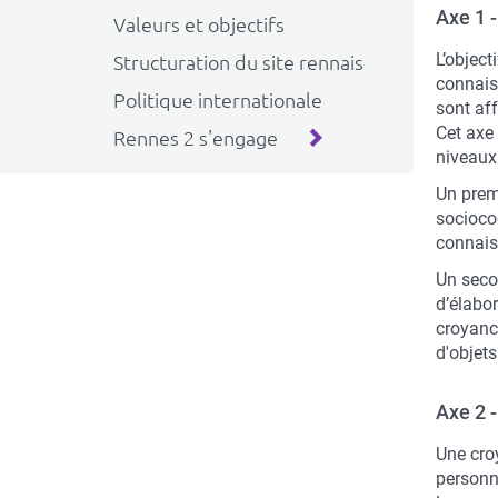
Axe 1 
Valeurs et objectifs
L’object
Structuration du site rennais
connais
Politique internationale
sont aff
Cet axe
Rennes 2 s'engage
niveaux
Un prem
sociocog
connais
Un seco
d’élabo
croyance
d'objets
Axe 2 
Une cro
personn