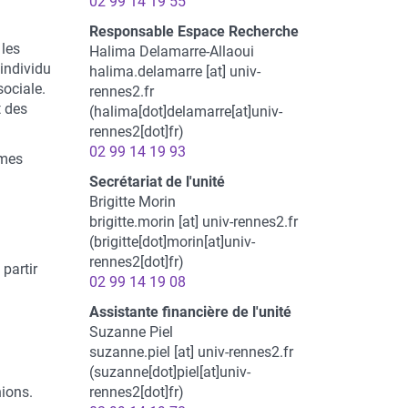
02 99 14 19 55
Responsable Espace Recherche
 les
Halima Delamarre-Allaoui
individu
halima.delamarre
[at]
univ-
sociale.
rennes2.fr
t des
(halima[dot]delamarre[at]univ-
rennes2[dot]fr)
02 99 14 19 93
smes
Secrétariat de l'unité
Brigitte Morin
brigitte.morin
[at]
univ-rennes2.fr
(brigitte[dot]morin[at]univ-
rennes2[dot]fr)
partir
02 99 14 19 08
Assistante financière de l'unité
Suzanne Piel
suzanne.piel
[at]
univ-rennes2.fr
(suzanne[dot]piel[at]univ-
nions.
rennes2[dot]fr)