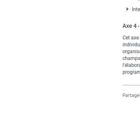
Int
Axe 4 -
Cet axe 
individ
organisa
champs t
l'élabor
program
Partager