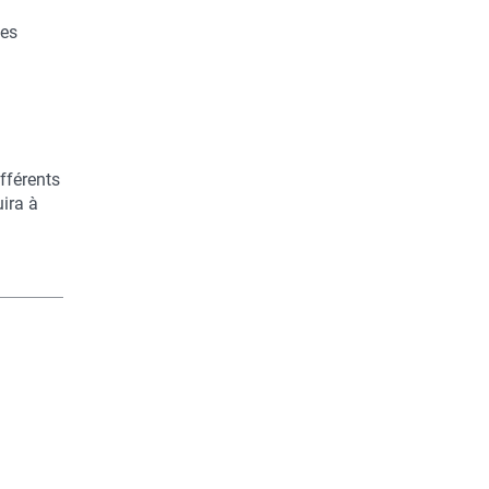
ues
fférents
uira à