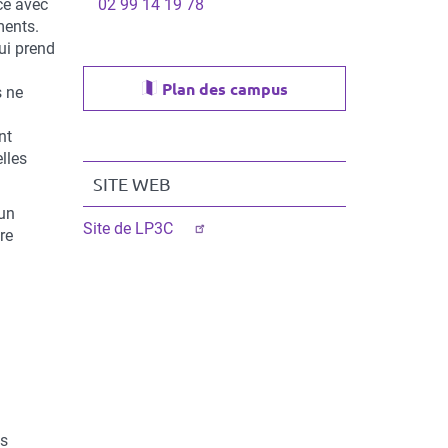
ce avec
02 99 14 19 78
ments.
qui prend
Plan des campus
s ne
nt
lles
SITE WEB
’un
Site de LP3C
tre
es