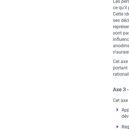
Les per
ce qu’i
Cette id
ses déci
représe
sont pa
influenc
anodins
n’aurai
Cet axe
portant 
rational
Axe 3 
Cet axe
App
dé
Rég