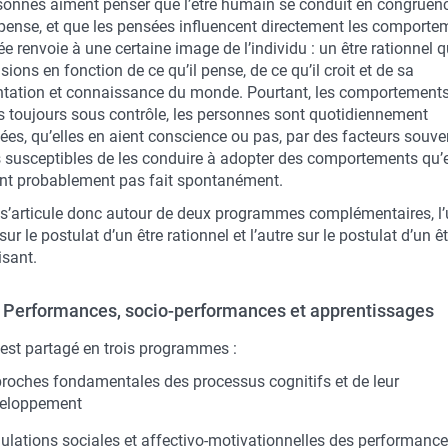
sonnes aiment penser que l’être humain se conduit en congruen
l pense, et que les pensées influencent directement les comporte
ée renvoie à une certaine image de l’individu : un être rationnel 
sions en fonction de ce qu’il pense, de ce qu’il croit et de sa
ntation et connaissance du monde. Pourtant, les comportement
s toujours sous contrôle, les personnes sont quotidiennement
ées, qu’elles en aient conscience ou pas, par des facteurs souve
 susceptibles de les conduire à adopter des comportements qu’e
ent probablement pas fait spontanément.
 s’articule donc autour de deux programmes complémentaires, l
sur le postulat d’un être rationnel et l’autre sur le postulat d’un ê
isant.
- Performances, socio-performances et apprentissages
 est partagé en trois programmes :
roches fondamentales des processus cognitifs et de leur
veloppement
ulations sociales et affectivo-motivationnelles des performanc