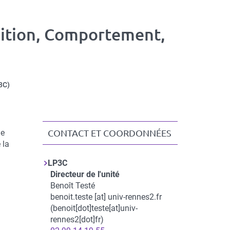
nition, Comportement,
3C)
ie
CONTACT ET COORDONNÉES
 la
Contact
LP3C
et
Directeur de l'unité
coordonnées
Benoît Testé
benoit.teste
[at]
univ-rennes2.fr
(benoit[dot]teste[at]univ-
rennes2[dot]fr)