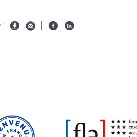
 :
Facebook
Linked
Version
in
imprimable