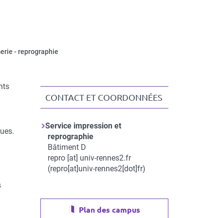
erie - reprographie
nts
CONTACT ET COORDONNÉES
Contact
Service impression et
et
ques.
reprographie
coordonnées
Bâtiment D
repro
[at]
univ-rennes2.fr
(repro[at]univ-rennes2[dot]fr)
s
Plan des campus