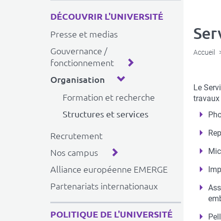
DÉCOUVRIR L'UNIVERSITÉ
Ser
Presse et medias
Gouvernance /
Accueil
fonctionnement
Organisation
Descrip
Le Servi
Formation et recherche
succint
travaux
Structures et services
Pho
Rep
Recrutement
Mic
Nos campus
Alliance européenne EMERGE
Imp
Partenariats internationaux
Ass
emb
POLITIQUE DE L'UNIVERSITÉ
Pel