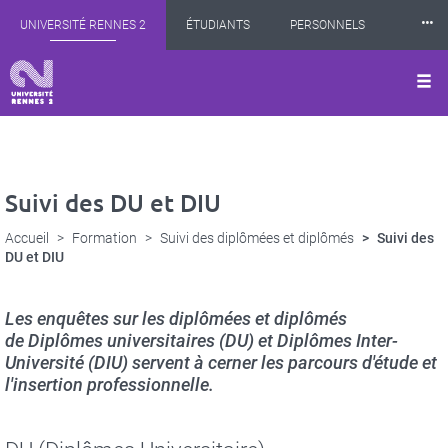
Panneau de gestion des cookies
Aller
⸱⸱⸱
UNIVERSITÉ RENNES 2
ÉTUDIANTS
PERSONNELS
au
contenu
principal
INTERNATIONAL
PROFESSIONNELS
BIBLIOTHÈQUES
LES NOUVELLES DE RENNES 2
Suivi des DU et DIU
Accueil
Formation
Suivi des diplômées et diplômés
Suivi des
DU et DIU
Les enquêtes sur les diplômées et diplômés
de Diplômes universitaires (DU) et Diplômes Inter-
Université (DIU) servent à cerner les parcours d'étude et
l'insertion professionnelle.