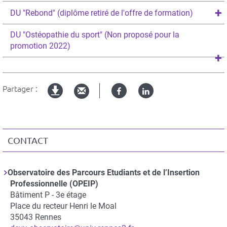
DU "Rebond" (diplôme retiré de l'offre de formation)
DU "Ostéopathie du sport" (Non proposé pour la
promotion 2022)
Partager :
Facebook
Linked
Version
in
imprimable
CONTACT
Observatoire des Parcours Etudiants et de l’Insertion
Professionnelle (OPEIP)
Adresse
Bâtiment P - 3e étage
Place du recteur Henri le Moal
35043
Rennes